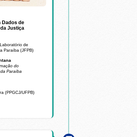
m Dados de
da Justiça
Laboratório de
da Paraíba (JFPB)
ntana
ormação do
 da Paraíba
rra (PPGCJ/UFPB)