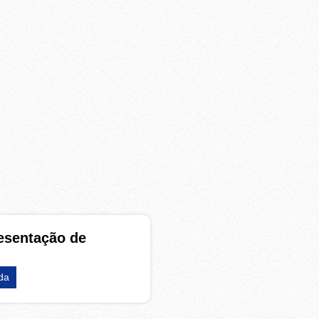
esentação de
da