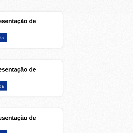
esentação de
da
esentação de
da
esentação de