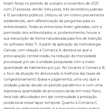
foram feitas no período de outubro a novembro de 2021
com 21 pessoas, sendo: três juízas, três secretários judiciais
e 15 servidores públicos. Utilizou-se um roteiro previamente
estabelecido, sem diferenciação de perguntas para os
entrevistados. Todas as entrevistas foram gravadas, com a
permissão dos entrevistados, e, posteriormente, houve a
sua transcrição de forma naturalizada para fins de inserção
no software Atlas TI. A partir da aplicação da metodologia
Canvas, com relação à Comarca A, destaca-se que a
preocupação central residiu na redução da morosidade
processual, por ser a unidade pesquisada com a maior
quantidade de habitantes por juiz. No tocante à Comarca B,
o foco da atuação foi direcionado à melhoria das taxas de
congestionamento (baixa e julgamento), uma vez que a
unidade judicial, devido ao período pandêmico e com uma
expressiva quantidade de processos ainda em meio físico,
teria tido dificuldades em dar continuidade à prestação
jurisdicional nesse lapso temporal. Quanto à Comarca C,
dentre as varas pesquisadas, é a que possui maior acervo