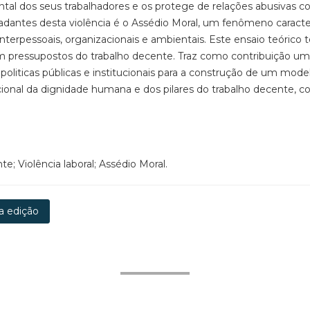
ntal dos seus trabalhadores e os protege de relações abusivas c
adantes desta violência é o Assédio Moral, um fenômeno caracte
nterpessoais, organizacionais e ambientais. Este ensaio teórico 
om pressupostos do trabalho decente. Traz como contribuição u
liticas públicas e institucionais para a construção de um mode
cional da dignidade humana e dos pilares do trabalho decente, co
; Violência laboral; Assédio Moral.
a edição