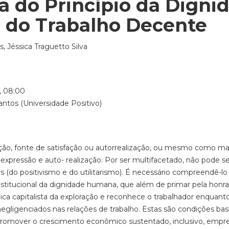
a do Princípio da Dign
 do Trabalho Decente
, Jéssica Traguetto Silva
, 08:00
tos (Universidade Positivo)
ão, fonte de satisfação ou autorrealização, ou mesmo como mald
xpressão e auto- realização. Por ser multifacetado, não pode 
s (do positivismo e do utilitarismo). É necessário compreendê-l
onstitucional da dignidade humana, que além de primar pela honr
ógica capitalista da exploração e reconhece o trabalhador enquan
ligenciados nas relações de trabalho. Estas são condições basi
mover o crescimento econômico sustentado, inclusivo, empreg