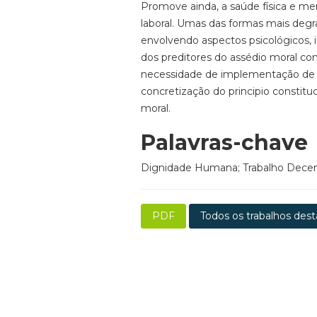
Promove ainda, a saúde física e me
laboral. Umas das formas mais degr
envolvendo aspectos psicológicos, i
dos preditores do assédio moral c
necessidade de implementação de po
concretização do principio constitu
moral.
Palavras-chave
Dignidade Humana; Trabalho Decente
PDF
Todos os trabalhos dest