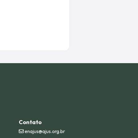
Contato
enajus@ajus.org.br